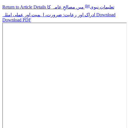
تعلیماتِ نبویﷺ میں مصالحِ عامہ کا
Return to Article Details
Download
ادراک اور رعایت: ضرورت، اہمیت اور عملی امثلہ
Download PDF