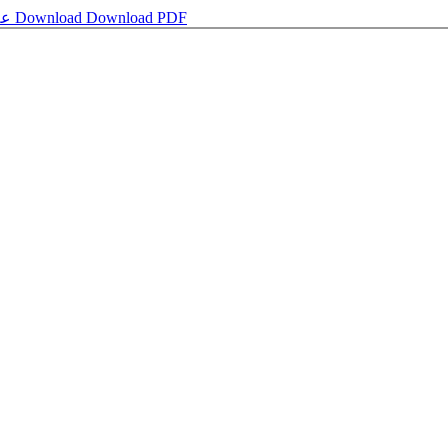
علاقات النبي صلی اللہ علیہ وسلم مع الأسرۃ
Download
Download PDF