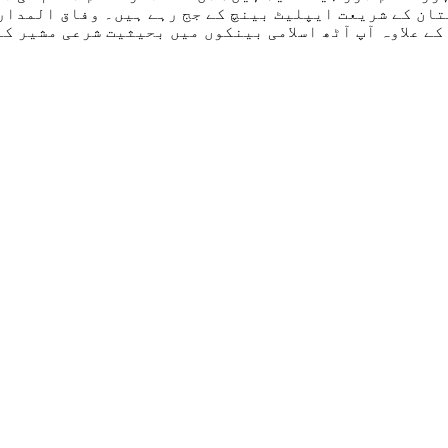
200ء تک عدالت عظمی پاکستان کے شریعت ایپلیٹ بینچ کے جج رہے ہیں۔ 
ے علاوہ آپ آٹھ اسلامی بینکوں میں بحیثیت شرعی مشیر کام