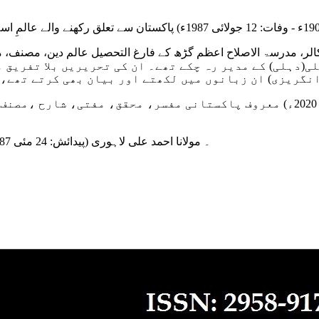
ک ہندوستانی اسلامی اسکالر، مدرسۃ الاصلاح اعظم گڑھ کے فارغ التحصیل عالم دی
ر1967ء سے 1974ء تک الجمعیۃ ویکلی(دہلی) کے مدیر رہ چکے تھے۔ ان کی تحر
نگریزی) ان زبانوں میں لکھتے اور بیان بھی کرتے تھے، 
۔ مولانا حافظ صلاح الدین یوسف (ولادت: 1945ء - وفات: 12 جولائی 2020ء) معروف پاکست
۔ مولانا احمد علی لاہوری (پیدائش: 24 مئی 1887ء – وفات: 23 فروری 1962ء) دیو بندی عالم دین، مفسر قرآن تھے۔