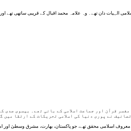
19ء – 1979ء) مشہور عالم دین اور مفسر قرآن اور جماعت اسلامی کے بانی ت
تصانیف نے پوری دنیا کی اسلامی تحریکات کے ارتقا میں گہ
خان 26 اپریل 1932ء تا 2010ء ایک پاکستانی معروف اسلامی محقق تھے، جو پاکستان، بھارت، م