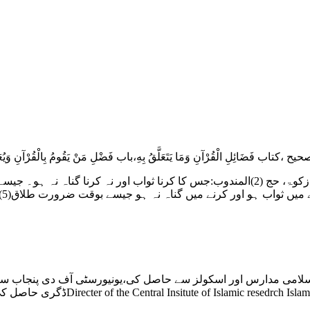
َائِلِ الْقُرْآنِ وَمَا يَتَعَلَّقُ بِهِ،باب فَضْلِ مَنْ يَقُومُ بِالْقُرْآنِ وَيُعَلِّمُهُ ۔
گن
ہوں نے اپنی بنیادی تعلیم اسلامی مدارس اور اسکولز سے حاصل کی،یونیورسٹی آف د