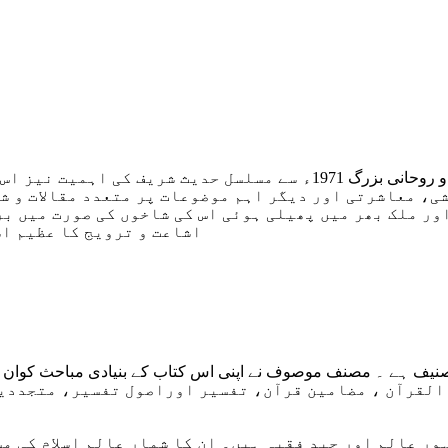
۔ محمد کرم شاہ الازہری(یکم جولائی 1981ء تا 1998ء)ایک صوفی و روحانی ب
ی، معاشرتی اور دیگر اہم موضوعات پر متعدد مقالات و ش
ر ملک بھر میں پھیلی ہوئی اس کی شاخوں کی صورت میں بر
اشاعت و ترویج کا عظیم ا
 القرآن ، مضامین قرآن، تفسیر اوراصول تفسیر، متجددی