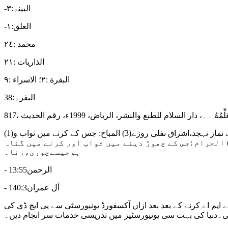
-البینۃ:۳
-العلق:۱
محمد :٢٤
الذاریات :٢١
البقرة :٢؛ الاسراء :٩
البقرۃ:38
۔، دار السلام للطبع والنشر، الریاض، 1999ء، رقم الحدیث ،817
(1)الواجب:جس کا کرنا ثواب اور نہ کرنا گناہ ہو جس طرح نماز ،روزہ، زکوۃ، حج (2)المندوب:جس کا کرنا ثواب اور نہ کرنا گناہ نہ ہو۔ جیسے نماز تہجد،اشراق نفلی روزے(3) المباح: جس کے کرنے میں ثواب و
اہ نہ ہو جیسے نبیذپینا(4)المکروہ: جس کے چھوڑ دینے میں ثواب ہو اور کرنے میں گناہ نہ ہو جیسے بوقت ضرورت طلاق(5) الحرام :جس کے چھوڑ دینے میں ثواب اور کرنے میں گناہ
ہوجیسےچوری،زنا۔
- الرحمن13:55
- آل عمران140:3
ی پنجاب سے ایم اے کرنے کے بعد بعد ازاں آکسفورڈ یونیورسٹی سے پی ایچ ڈی کی