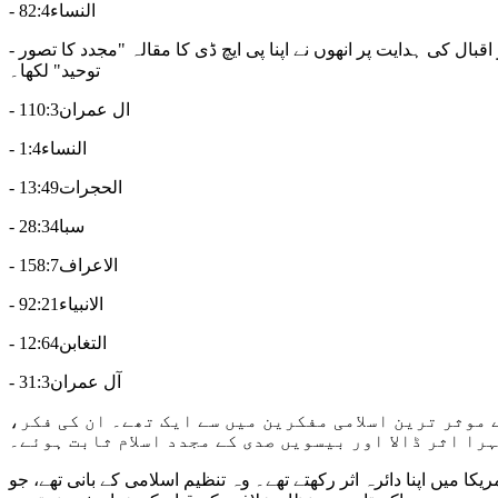
- النساء82:4
- برہان احمد فاروقی (1906 - 1995) ایک پاکستانی فلسفی اور اسلامی الہیات دان تھے۔ وہ علامہ محمد اقبال کے قریبی ساتھی تھے اور اقبال کی ہدایت پر انھوں نے اپنا پی ایچ ڈی کا مقالہ "مجدد کا تصور
توحید" لکھا۔
- ال عمران110:3
- النساء1:4
- الحجرات13:49
- سبا28:34
- الاعراف158:7
- الانبیاء92:21
- التغابن12:64
- آل عمران31:3
ھے۔ بیسوی صدی کے موثر ترین اسلامی مفکرین میں سے ایک تھے۔ ان کی فکر،
را اثر ڈالا اور بیسویں صدی کے مجدد اسلام ثابت ہوئے۔
شرق وسطیٰ اور امریکا میں اپنا دائرہ اثر رکھتے تھے۔ وہ تنظیم اسلامی کے بانی تھے، جو