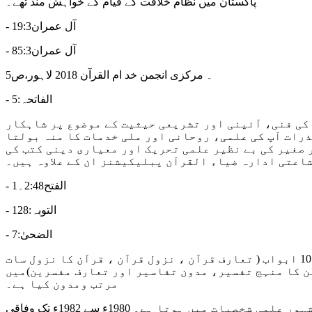
پاکستان میں نظام خلافت کے قیام کے خواہش مند تھے۔
- آل عمران19:3
- آل عمران85:3
۔ مرکزی انجمن خد ام القرآن 2018 لاہور،ص5
- الفاتحہ:5
زرگ 1971ء سے مسلسل حدیث شریف کی اہمیت نیز اس کی فنی، آئینی اور تشریعی حیثیت کے موضوع پر شاہکار
ذرات آپ کی علمی، روحانی اور ملی خدمات کا منہ بولتا
 صغیر کی بے نظیر علمی تحریک اور معیاری دینی کتب کی
شاعتی ادارہ ضیاء القرآن پبلیکیشنز ان کے علاوہ ہیں۔
- الفتح2:48۔1
- التوبہ:128
- الضحیٰ:7
۔ علوم القرآن مولاناگوہر الرحمٰن کی 2 جلدوں پر مشتمل تصنیف ہے ۔ مصنف موصوف نے اپنی اس کتاب کے بنیادی مباحث کوان 10 ابواب ( تعارف قرآن ، نزول قرآن ، قرآن کا نزول سات
ن کا منہج تفسیر، مدون تفاسیر اور تعارف مفسرین)میں
مرتب ومدون کیا ہے۔
۔ محمد تقی عثمانی (پیدائش: 5 اکتوبر 1943ء) عالم اسلام کے مشہور عالم اور جید فقیہ ہیں۔ ان کا شمار عالم اسلام کی مشہور علمی شخصیات میں ہوتا ہے۔ 1980ء سے 1982ء تک وفاقی