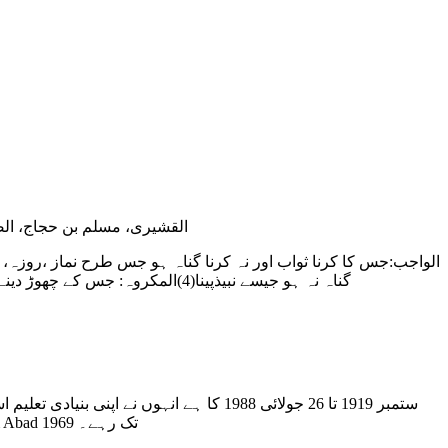
القشیری، مسلم بن حجاج، الصحیح ،کتاب فَض
ستمبر 1919 تا 26 جولائی 1988 کا ہے ان
ڈگری حاصل کی۔دنیا کی بہت سی یونیورسٹیز میں تدریسی خدمات سر انجام دیں۔Directer of the Central Insitute of Islamic resedrch Islam Abad 1969 تک رہے۔