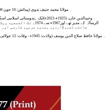
۔ مولانا محمد حنیف ندوی (پیدائش: 10 جون 1908ء - وفات: 12 جولائی 1987ء) پاکستان سے تعلق رکھنے والے عالمِ اسلام کے نامور عالمِ دین، محقق، مفسرِ قرآن، فلسفی اور مترجم تھے۔
۔ وحیدالدین خاں، (1925ء-2021ء)ای
الرسالہ کے مدیر تھے او
جانتے تھے، (اردو، ہندی، عربی، فارسی اور ا