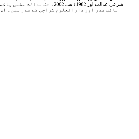
شرعی عدالت اور 1982ء سے 2
نائب صدر اور دارالعلوم کراچی کے صدر ہیں۔ اس ک