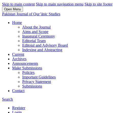
Skip to main content
Skip to main navigation menu
Skip to site footer
Open Menu
Pakistan Journal of Qur’ānic Studies
Home
About the Journal
Aims and Scope
Inaugural Ceremony
Editorial Team
Editoial and Advisory Board
Indexing and Abstracting
Current
Archives
Announcements
Make Submissions
Policies
Important Guidelines
Privacy Statement
Submissions
Contact
Search
Register
Login