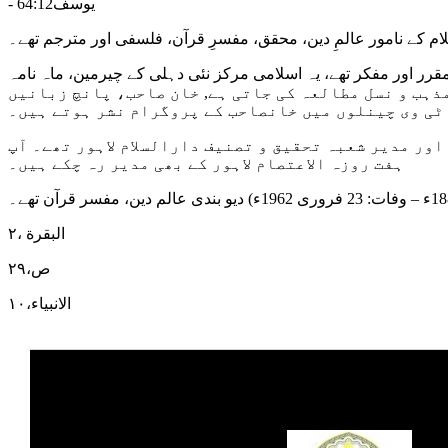
- یوسف64:12
ن، مصنف، مقرر اور مفکر تھے، یہ اسلامی مرکز نئی دہلی کے چیرمین، ماہ نامہ
یریں بلا تفریق مذہب و نسل مطالعہ کی جاتی ہے, خان صاحب، پانچ زبانیں
ٹی وی چینلوں میں خانصاحب کے پروگرام نشر ہوتے ہیں۔
انی مفسر، محقق، مفتی، شارح ،مصنف اور مدير شعبہ تحقيق و تصنيف دارالسلام لاہور تھے۔ آپ
ہفت روزہ الاعتصام لاہور کے بھی مدير رہ چکے ہیں۔
البقرة ،٢
ص،٢٩
الانبیاء،١٠