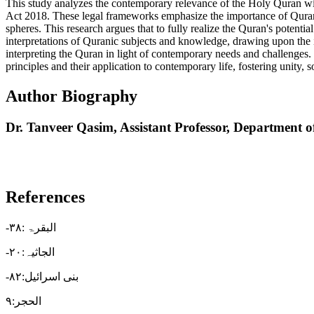
This study analyzes the contemporary relevance of the Holy Quran with
Act 2018. These legal frameworks emphasize the importance of Quranic
spheres. This research argues that to fully realize the Quran's potenti
interpretations of Quranic subjects and knowledge, drawing upon the
interpreting the Quran in light of contemporary needs and challenges
principles and their application to contemporary life, fostering unity, 
Author Biography
Dr. Tanveer Qasim,
Assistant Professor, Department o
References
-البقرۃ :۳۸
-الجاثیہ:۲۰
-بنی اسرائیل:۸۲
الحجر:٩