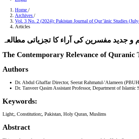
Home
/
Archives
/
Vol. 3 No. 2 (2024): Pakistan Journal of Qur’ānic Studies (Ju
Articles
 جدید مفسرین کی آراء کا تجزیاتی مطالعہ
The Contemporary Relevance of Quranic T
Authors
Dr. Abdul Ghaffar
Director, Seerat Rahmatul-'Alameen (PBUH)
Dr. Tanveer Qasim
Assistant Professor, Department of Islamic
Keywords:
Light;, Constitution;, Pakistan, Holy Quran, Muslims
Abstract