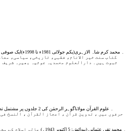
کتاب سنت خیر الانام، فقہی، تاریخی، سیاسی، معاش
ثبوت ہیں۔ دارالعلوم محمدیہ غوثیہ بھیرہ شریف او
حرفوں میں ، تدوین قرآن ، اعجاز القرآن ، النسخ فی